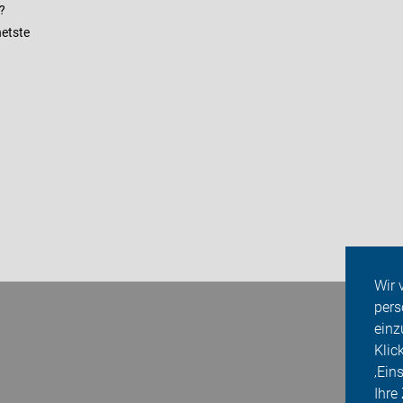
?
netste
Wir 
pers
einz
Klic
‚Ein
Ihre