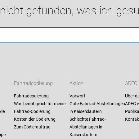
 nicht gefunden, was ich gesu
Fahrradcodierung
Aktion
ADFC 
Fahrradcodierung
Vorwort
Über d
Was benötige ich für meine
Gute Fahrrad-Abstellanlagen
ADFC v
lle
Fahrrad-Codierung
in Kaiserslautern
Publik
Kosten der Codierung
Schlechte Fahrrad-
Kontak
Zum Codierauftrag
Abstellanlagen in
ppe
Kaiserslautern