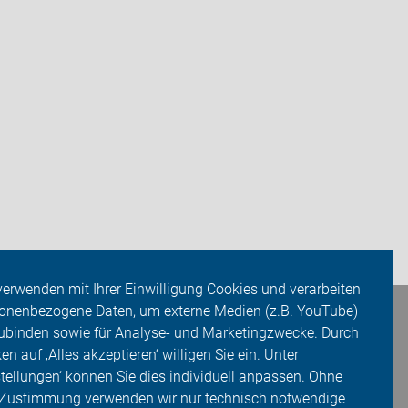
verwenden mit Ihrer Einwilligung Cookies und verarbeiten
onenbezogene Daten, um externe Medien (z.B. YouTube)
ubinden sowie für Analyse- und Marketingzwecke. Durch
ken auf ‚Alles akzeptieren‘ willigen Sie ein. Unter
stellungen‘ können Sie dies individuell anpassen. Ohne
 Zustimmung verwenden wir nur technisch notwendige