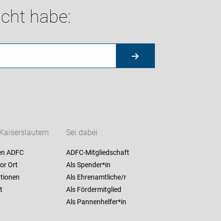
cht habe:
Kaiserslautern
Sei dabei
en ADFC
ADFC-Mitgliedschaft
or Ort
Als Spender*in
ationen
Als Ehrenamtliche/r
t
Als Fördermitglied
Als Pannenhelfer*in