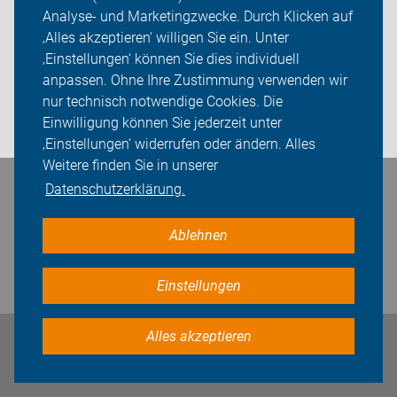
Aktion
Analyse- und Marketingzwecke. Durch Klicken auf
‚Alles akzeptieren‘ willigen Sie ein. Unter
ADFC Kaiserslautern
‚Einstellungen‘ können Sie dies individuell
anpassen. Ohne Ihre Zustimmung verwenden wir
Sei dabei
nur technisch notwendige Cookies. Die
Einwilligung können Sie jederzeit unter
Login
‚Einstellungen‘ widerrufen oder ändern. Alles
Weitere finden Sie in unserer
Datenschutzerklärung.
Bleiben Sie in Kontakt
Ablehnen
Einstellungen
Alles akzeptieren
Impressum
Datenschutz
Cookie-Einstellungen