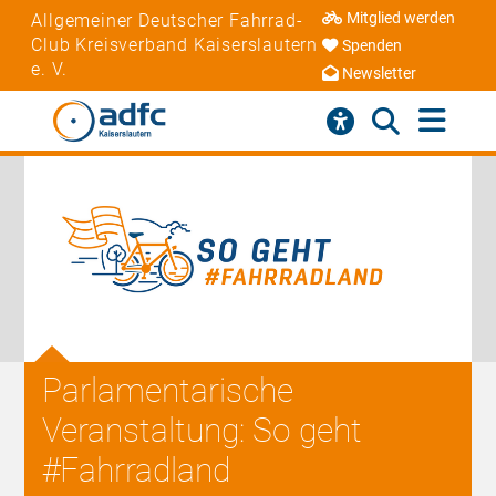
Mitglied werden
Allgemeiner Deutscher Fahrrad-
Club Kreisverband Kaiserslautern
Spenden
e. V.
Newsletter
Parlamentarische
Veranstaltung: So geht
#Fahrradland