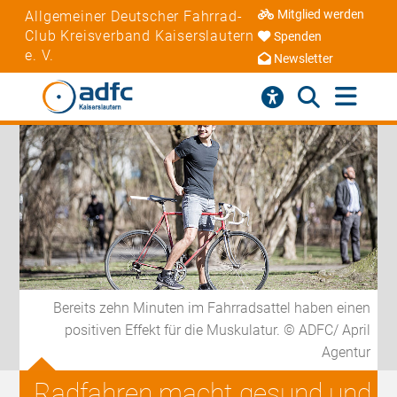
Mitglied werden
Allgemeiner Deutscher Fahrrad-
Club Kreisverband Kaiserslautern
Spenden
e. V.
Newsletter
Bereits zehn Minuten im Fahrradsattel haben einen
positiven Effekt für die Muskulatur. © ADFC/ April
Agentur
Radfahren macht gesund und